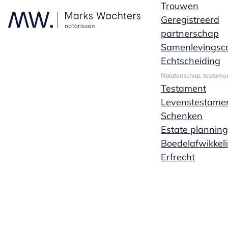
Trouwen
Geregistreerd
partnerschap
Samenlevingsco
Echtscheiding
Nalatenschap, testamen
Testament
Levenstestame
Schenken
Estate planning
Boedelafwikkel
Erfrecht