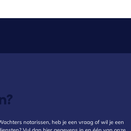
n?
achters notarissen, heb je een vraag of wil je een
e diensten? Vul dan hier gegevens in en één van onze