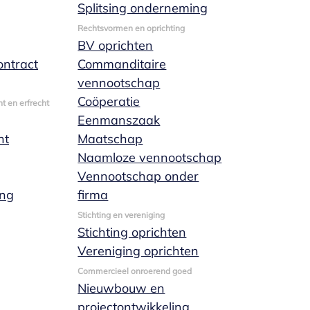
Splitsing onderneming
Rechtsvormen en oprichting
BV oprichten
ntract
Commanditaire
vennootschap
Coöperatie
t en erfrecht
Eenmanszaak
nt
Maatschap
Naamloze vennootschap
Vennootschap onder
ing
firma
Stichting en vereniging
Stichting oprichten
Vereniging oprichten
Commercieel onroerend goed
Nieuwbouw en
projectontwikkeling