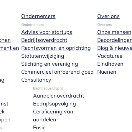
Ondernemers
Over ons
Ondernemers
Over ons
Advies voor startups
Onze mensen
onen
Bedrijfsoverdracht
Beoordelinge
ament en
Rechtsvormen en oprichting
Blog & nieuw
Statutenwijziging
Vacatures
Stichting en vereniging
Eindhoven
Commercieel onroerend goed
Nuenen
ichten en actualiteiten over Marks Wachters notariss
ng
Consultancy
Bedrijfsoverdracht
Aandelenoverdracht
mst
Bedrijfsopvolging
ek
Certificering van
open
aandelen
Fusie
n