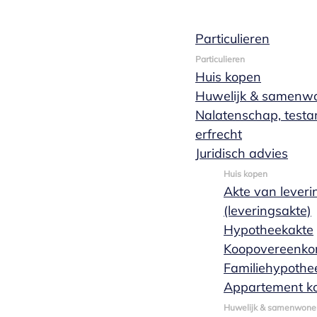
Particulieren
Particulieren
Huis kopen
Huwelijk & samenw
Nalatenschap, test
Blog & nieuws
erfrecht
Juridisch advies
Huis kopen
Op deze pagina vind je de meest recente nieuwsber
Akte van leveri
(leveringsakte)
Hypotheekakte
Koopovereenko
Familiehypothe
Appartement k
Huwelijk & samenwone