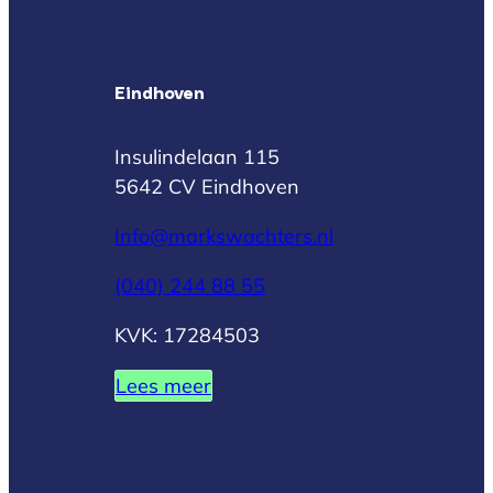
Eindhoven
Insulindelaan 115
5642 CV Eindhoven
Info@markswachters.nl
(040) 244 88 55
KVK: 17284503
Lees meer