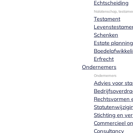
Echtscheiding
Offerte aanvragen
Meer lezen
Nalatenschap, testamen
Testament
Levenstestame
Schenken
Estate planning
Boedelafwikkel
Erfrecht
Ondernemers
Ondernemers
Advies voor sta
Bedrijfsoverdra
Rechtsvormen e
Statutenwijzigi
Stichting en ve
Commercieel o
Consultancy