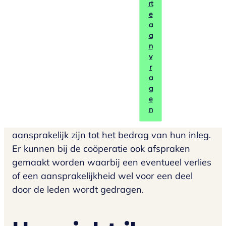
rt
e
Financiële
a
a
aansprakelijkheid
n
v
r
a
g
De coöperatie is een rechtspersoon en dus zelf
e
aansprakelijk voor haar handelingen. Net als
n
bij de BV en de NV geldt dat de leden
aansprakelijk zijn tot het bedrag van hun inleg.
Er kunnen bij de coöperatie ook afspraken
gemaakt worden waarbij een eventueel verlies
of een aansprakelijkheid wel voor een deel
door de leden wordt gedragen.