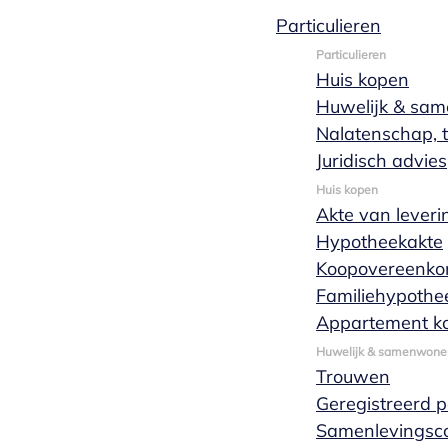
Particulieren
Particulieren
Huis kopen
Wat is een
Huwelijk & sa
Nalatenschap, t
coöperatie?
Juridisch advies
Huis kopen
Akte van leveri
Hypotheekakte
Een coöperatie is een speciale vereniging die
Koopovereenko
overeenkomsten aangaat met en voor haar
Familiehypothe
leden. Ze behartigt bepaalde gezamenlijke
Appartement k
zakelijke belangen van haar leden, zoals inkoop
Huwelijk & samenwone
of reclame. Denk bijvoorbeeld aan een
Trouwen
coöperatie van agrariërs die voor gezamenlijk
Geregistreerd 
gebruik landbouwmachines aanschaffen.
Samenlevingsco