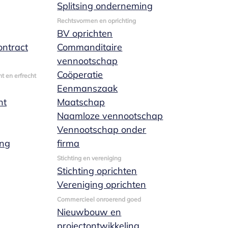
Splitsing onderneming
Rechtsvormen en oprichting
BV oprichten
ntract
Commanditaire
vennootschap
Coöperatie
t en erfrecht
Eenmanszaak
nt
Maatschap
Naamloze vennootschap
Vennootschap onder
ing
firma
Stichting en vereniging
Stichting oprichten
Vereniging oprichten
Commercieel onroerend goed
Nieuwbouw en
projectontwikkeling