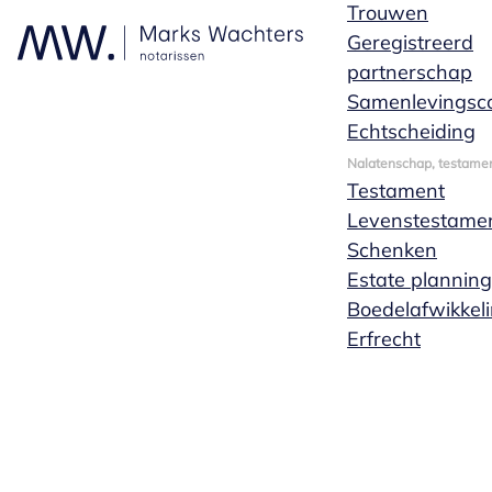
Trouwen
Geregistreerd
partnerschap
Samenlevingsco
Echtscheiding
Nalatenschap, testamen
Testament
Levenstestame
Schenken
Estate planning
Boedelafwikkel
Erfrecht