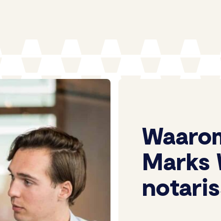
Waarom
Marks 
notari