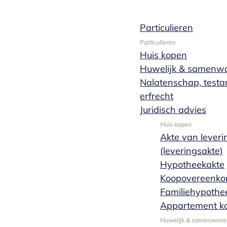
Particulieren
Splitsing ond
Particulieren
Huis kopen
Huwelijk & samenw
Nalatenschap, test
erfrecht
Een juridische splitsing betekent kort gezegd dat he
Juridisch advies
onderneming kunt splitsen met één rechtshandelin
Huis kopen
Offerte aanvragen
Akte van leveri
(leveringsakte)
Hypotheekakte
Koopovereenko
Familiehypothe
Appartement k
Huwelijk & samenwone