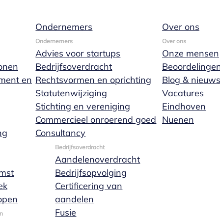
Ondernemers
Over ons
erneming
Ondernemers
Over ons
Advies voor startups
Onze mensen
onen
Bedrijfsoverdracht
Beoordelinge
ament en
Rechtsvormen en oprichting
Blog & nieuw
Statutenwijziging
Vacatures
t bedrijf (de rechtspersoon) wordt gesplitst. Het grote 
Stichting en vereniging
Eindhoven
g. Op deze manier kun je het gehele of gedeeltelijke
Commercieel onroerend goed
Nuenen
Meer lezen
ng
Consultancy
Bedrijfsoverdracht
Aandelenoverdracht
mst
Bedrijfsopvolging
ek
Certificering van
open
aandelen
Fusie
n