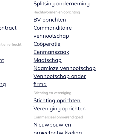
Splitsing onderneming
Rechtsvormen en oprichting
BV oprichten
ntract
Commanditaire
vennootschap
Coöperatie
t en erfrecht
Eenmanszaak
nt
Maatschap
Naamloze vennootschap
Vennootschap onder
ing
firma
Stichting en vereniging
Stichting oprichten
Vereniging oprichten
Commercieel onroerend goed
Nieuwbouw en
projectontwikkeling