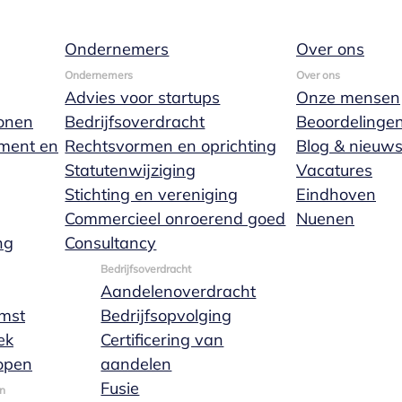
Ondernemers
Over ons
 partnerschap
Ondernemers
Over ons
Advies voor startups
Onze mensen
onen
Bedrijfsoverdracht
Beoordelinge
ament en
Rechtsvormen en oprichting
Blog & nieuw
Statutenwijziging
Vacatures
schap een wettelijk geregelde samenlevingsvorm. Je k
Stichting en vereniging
Eindhoven
maken, maar niet wilt trouwen. De gevolgen zijn vrijw
Commercieel onroerend goed
Nuenen
unt lezen.
ng
Consultancy
Meer lezen
Bedrijfsoverdracht
Aandelenoverdracht
mst
Bedrijfsopvolging
ek
Certificering van
open
aandelen
Fusie
n