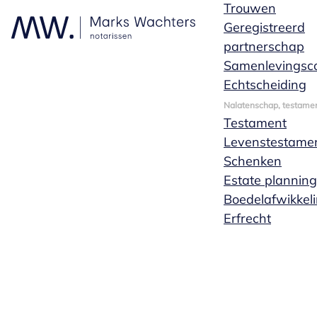
Trouwen
Geregistreerd
partnerschap
Samenlevingsco
Echtscheiding
Nalatenschap, testamen
Testament
Levenstestame
Schenken
Estate planning
Boedelafwikkel
Erfrecht