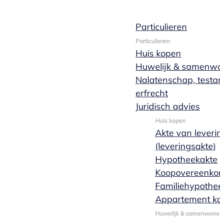
Particulieren
Geregistreerd
Particulieren
Huis kopen
Huwelijk & samenw
Nalatenschap, test
erfrecht
Net als het huwelijk is een geregistreerd partner
Juridisch advies
je jouw samenleving met je partner wel formeel wil 
wel een aantal verschillen waarover je hieronder k
Huis kopen
Akte van leveri
Offerte aanvragen
(leveringsakte)
Hypotheekakte
Koopovereenko
Familiehypothe
Appartement k
Huwelijk & samenwone