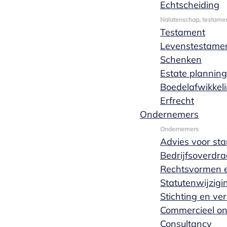
Echtscheiding
Wanneer je als erfgenaam aanspraak maakt
op een erfenis of nalatenschap, zijn er een
Nalatenschap, testamen
Testament
aantal zaken waar je rekening mee moet
Levenstestame
houden. Vaak heb je ook een verklaring van
Schenken
erfrecht van de notaris nodig. Als notaris
Estate planning
gespecialiseerd in erfrecht helpt Marks
Boedelafwikkel
Wachters notarissen je met de verklaring van
Erfrecht
erfrecht, met de keuze om de nalatenschap te
Ondernemers
aanvaarden of te verwerpen en met al je
vragen over het erfrecht.
Ondernemers
Advies voor sta
Offerte aanvragen
Meer lezen
Bedrijfsoverdra
Rechtsvormen e
Statutenwijzigi
Stichting en ve
Commercieel o
Consultancy