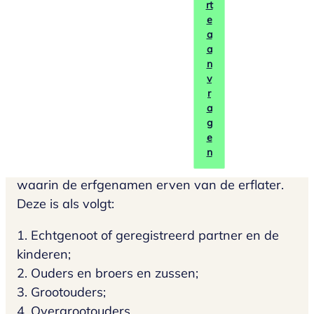
rt
e
a
a
Erven volgens het
n
v
r
erfrecht
a
g
e
n
Het erfrecht bepaalt onder andere de volgorde
waarin de erfgenamen erven van de erflater.
Deze is als volgt:
1. Echtgenoot of geregistreerd partner en de
kinderen;
2. Ouders en broers en zussen;
3. Grootouders;
4. Overgrootouders