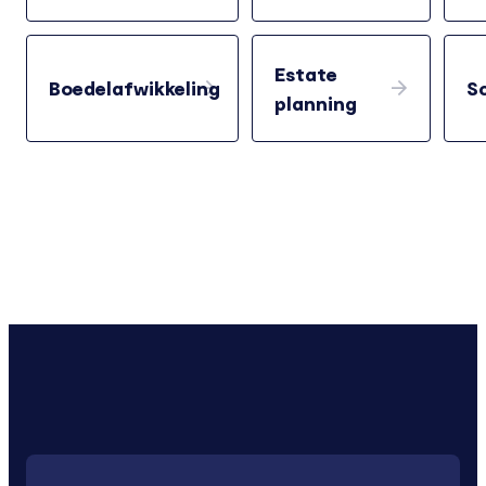
Estate
Boedelafwikkeling
S
planning