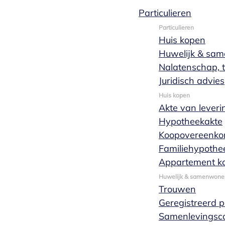
Particulieren
Particulieren
Huis kopen
Erfrecht:
Huwelijk & sa
Nalatenschap, t
verklaring
Juridisch advies
Huis kopen
Akte van leveri
van erfrecht
Hypotheekakte
Koopovereenko
via de
Familiehypothe
Appartement k
Huwelijk & samenwone
notaris
Trouwen
Geregistreerd 
Samenlevingsco