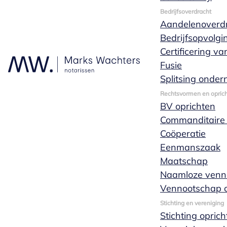
Bedrijfsoverdracht
Aandelenoverd
Bedrijfsopvolgi
Certificering v
Fusie
Erven van een
Splitsing onde
Rechtsvormen en oprich
nalatenschap
BV oprichten
Commanditaire
Coöperatie
Eenmanszaak
Maatschap
Naamloze venn
Als iemand overlijdt wordt hij gezien als
Vennootschap o
erflater. Het is het van belang dat de
Stichting en vereniging
erfgenamen van de erflater bekend worden. In
Stichting opric
Nederland kan iemand op twee manieren