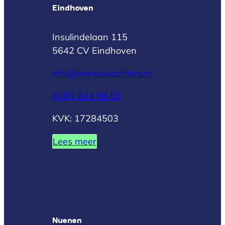
Eindhoven
Insulindelaan 115
5642 CV Eindhoven
Info@markswachters.nl
(040) 244 88 55
KVK: 17284503
Lees meer
Nuenen