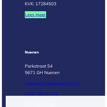
KVK: 17284503
Lees meer
Nuenen
Parkstraat 54
5671 GH Nuenen
nuenen@markswachters.nl
(040) 283 13 03
KVK: 61152307