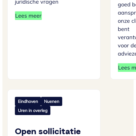
juridische vragen
goed be
aanspr
Lees meer
onze cli
bent
verant
voor d
adviez
Lees m
Eindhoven
Nuenen
Uren in overleg
Open sollicitatie