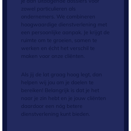
je aan uitdagende dossiers voor
zowel particulieren als
ondernemers. We combineren
hoogwaardige dienstverlening met
een persoonlijke aanpak. Je krijgt de
ruimte om te groeien, samen te
werken en écht het verschil te
maken voor onze cliënten.
Als jij de lat graag hoog legt, dan
helpen wij jou om je doelen te
bereiken! Belangrijk is dat je het
naar je zin hebt en je jouw cliënten
daardoor een nóg betere
dienstverlening kunt bieden.