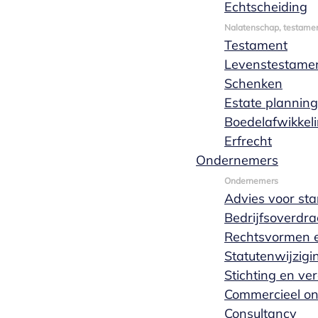
Dan is Marks Wachters notarissen de ideale
Echtscheiding
werkgever voor jou. Bekijk alle openstaande
Nalatenschap, testamen
vacatures op deze pagina.
Testament
Levenstestame
Stuur een open
Schenken
Bekijk vacatures
sollicitatie
Estate planning
Boedelafwikkel
Erfrecht
Ondernemers
Ondernemers
Advies voor sta
Bedrijfsoverdra
Rechtsvormen e
Statutenwijzigi
Stichting en ve
Commercieel o
Consultancy