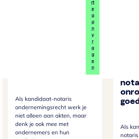
rt
Lees m
e
a
a
n
v
r
Eindhoven
32 – 40 uur
Eindho
a
32 – 40
g
e
Kandidaat-notaris
n
ondernemingsrecht
Kand
nota
onr
Als kandidaat-notaris
goe
ondernemingsrecht werk je
niet alleen aan akten, maar
denk je ook mee met
Als ka
ondernemers en hun
notari