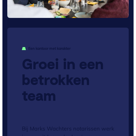
Een kantoor met karakter
Groei in een
betrokken
team
Bij Marks Wachters notarissen werk