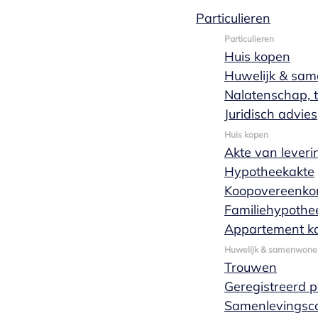
Particulieren
Particulieren
Huis kopen
Werken bij
Huwelijk & sa
Nalatenschap, t
Marks
Juridisch advies
Huis kopen
Akte van leveri
Wachters
Hypotheekakte
Koopovereenko
Familiehypothe
Wil jij werken bij hét notariskantoor van de
Appartement k
regio Groot-Eindhoven? Hou jij ervan om te
Huwelijk & samenwone
werken in een dynamische omgeving, om een
Trouwen
hecht en flexibel team om je heen te hebben en
Geregistreerd 
cliënten altijd op de eerste plaats te zetten?
Samenlevingsco