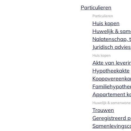
Particulieren
Particulieren
Huis kopen
Wat is een
Huwelijk & sa
Nalatenschap, t
maatschap?
Juridisch advies
Huis kopen
Akte van leveri
Hypotheekakte
Een maatschap is een samenwerkingsvorm
Koopovereenko
waarin je je beroep met anderen als
Familiehypothe
zelfstandig ondernemer uitvoert. In een
Appartement k
maatschap oefen je onder gemeenschappelijke
Huwelijk & samenwone
naam met je partners je beroep uit.
Trouwen
Geregistreerd 
Offerte aanvragen
Meer lezen
Samenlevingsco