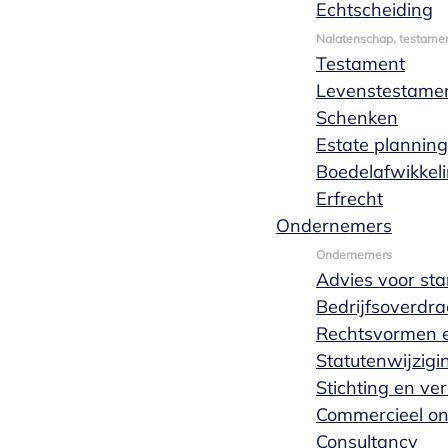
Echtscheiding
Nalatenschap, testamen
Testament
Levenstestame
Schenken
Estate planning
Boedelafwikkel
Erfrecht
Ondernemers
Ondernemers
Advies voor sta
Bedrijfsoverdra
Rechtsvormen e
Statutenwijzigi
Stichting en ve
Commercieel o
Consultancy