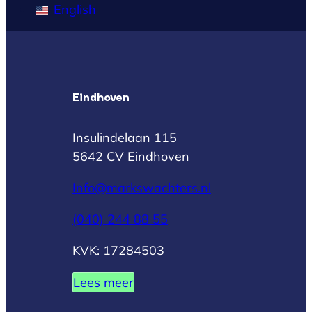
English
Eindhoven
Insulindelaan 115
5642 CV Eindhoven
Info@markswachters.nl
(040) 244 88 55
KVK: 17284503
Lees meer