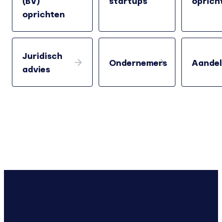
(BV)
startups
oprich
oprichten
Juridisch
Ondernemers
Aandel
advies