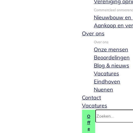
Vereniging opri
huisartsen, maatschappen van advocaten en
Commercieel onroeren
notarissen en andere beroepsgroepen.
Nieuwbouw en p
Aankoop en ve
Over ons
Over ons
Onze mensen
Beoordelingen
Blog & nieuws
Vacatures
Eindhoven
Nuenen
Contact
Vacatures
Ondernemen als
O
ff
maatschap
e