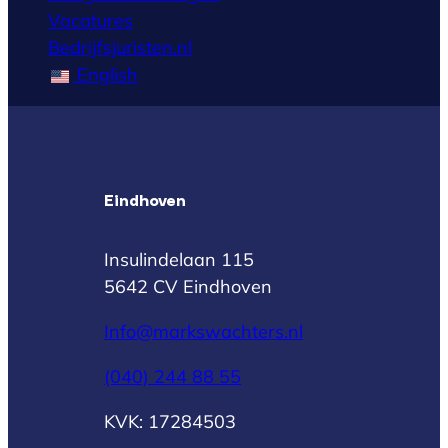
Vacatures
Bedrijfsjuristen.nl
English
Eindhoven
Insulindelaan 115
5642 CV Eindhoven
Info@markswachters.nl
(040) 244 88 55
KVK: 17284503