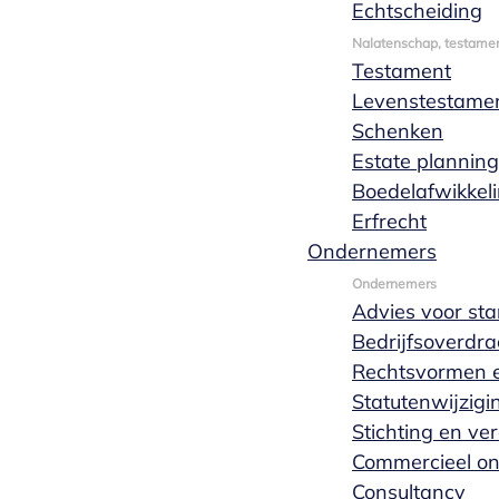
Echtscheiding
Offerte aanvragen
Meer lezen
Nalatenschap, testamen
Testament
Levenstestame
Schenken
Estate planning
Boedelafwikkel
Erfrecht
Ondernemers
Ondernemers
Advies voor sta
Bedrijfsoverdra
Rechtsvormen e
Statutenwijzigi
Stichting en ve
Commercieel o
Consultancy