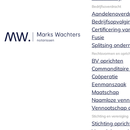
Bedrijfsoverdracht
Aandelenoverd
Bedrijfsopvolgi
Certificering v
Fusie
Huwelijk,
Splitsing onde
Rechtsvormen en oprich
samenwonen of
BV oprichten
Commanditaire
geregistreerd
Coöperatie
Eenmanszaak
partnerschap
Maatschap
Naamloze venn
Vennootschap o
Stichting en vereniging
Als je gaat samenwonen zonder een huwelijk
Stichting opric
of geregistreerd partnerschap aan te gaan is