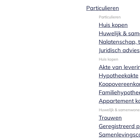
Particulieren
Particulieren
Huis kopen
Huwelijk &
Huwelijk & sa
Nalatenschap, t
samenwonen
Juridisch advies
Huis kopen
Akte van leveri
Hypotheekakte
Bij het aangaan (of beëindigen) van een
Koopovereenko
huwelijk is het belangrijk dat je jezelf goed laat
Familiehypothe
adviseren. Wanneer je gaat samenwonen en
Appartement k
niet gaat trouwen of een geregistreerd
Huwelijk & samenwone
partnerschap aangaat kan het toch belangrijk
Trouwen
zijn om goede afspraken te maken met jouw
Geregistreerd 
partner.
Samenlevingsco