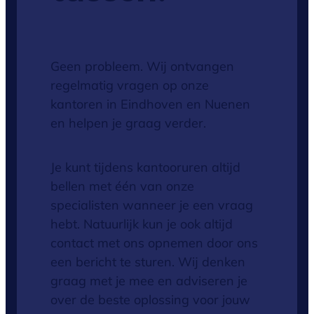
Geen probleem. Wij ontvangen
regelmatig vragen op onze
kantoren in Eindhoven en Nuenen
en helpen je graag verder.
Je kunt tijdens kantooruren altijd
bellen met één van onze
specialisten wanneer je een vraag
hebt. Natuurlijk kun je ook altijd
contact met ons opnemen door ons
een bericht te sturen. Wij denken
graag met je mee en adviseren je
over de beste oplossing voor jouw