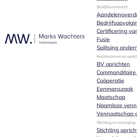
Bedrijfsoverdracht
Aandelenoverd
Wat zijn notariële akten?
Bedrijfsopvolgi
Certificering v
Fusie
Waarom heb ik een notaris nodig?
Splitsing onde
Rechtsvormen en oprich
BV oprichten
Wat is een onderhandse akte?
Commanditaire
Coöperatie
Wat is het protocolnummer van Marks
Eenmanszaak
Wachters notarissen?
Maatschap
Naamloze venn
Vennootschap o
Wat is een toegevoegd notaris?
Stichting en vereniging
Stichting opric