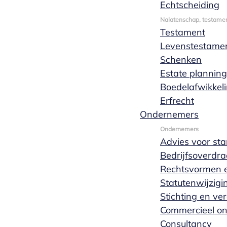
Echtscheiding
Nalatenschap, testamen
Testament
Levenstestame
Schenken
Veelgestelde vragen –
Estate planning
algemeen
Boedelafwikkel
Erfrecht
Ondernemers
Hoe kan ik mijn handtekening laten
Ondernemers
legaliseren?
Advies voor sta
Bedrijfsoverdra
Rechtsvormen e
Wat moet ik meenemen naar een
afspraak bij de notaris?
Statutenwijzigi
Stichting en ve
Commercieel o
Wat is een notariële volmacht?
Consultancy