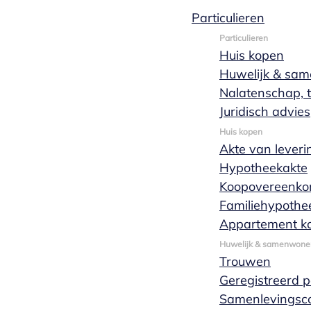
Particulieren
Particulieren
Veelgestelde
Huis kopen
Huwelijk & sa
vragen
Nalatenschap, t
Juridisch advies
Huis kopen
Akte van leveri
Wij krijgen regelmatig vragen binnen op onze
Hypotheekakte
kantoren in Eindhoven en Nuenen. Op deze
Koopovereenko
pagina hebben wij een aantal veelgestelde
Familiehypothe
vragen op een rijtje gezet. Staat jouw vraag er
Appartement k
niet bij? Neem gerust
contact
met ons op.
Huwelijk & samenwone
Trouwen
Algemeen
Particulieren
Ondernemers
Geregistreerd 
Samenlevingsco