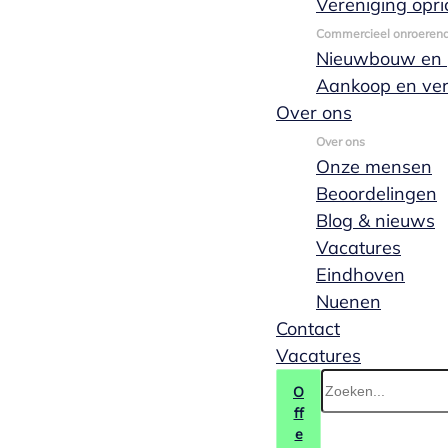
Vereniging opri
Wat is een kandidaat-notaris?
Commercieel onroeren
Nieuwbouw en p
Aankoop en ve
Wat is een jurist?
Over ons
Over ons
Onze mensen
Beoordelingen
Blog & nieuws
Vacatures
Eindhoven
Nuenen
Contact
Veelgestelde vragen –
Vacatures
particulier
O
ff
e