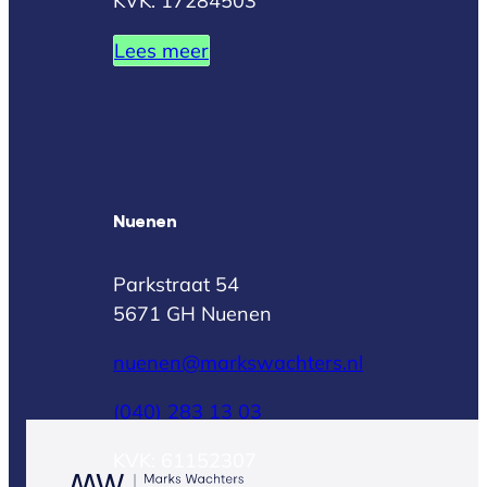
KVK: 17284503
Lees meer
Nuenen
Parkstraat 54
5671 GH Nuenen
nuenen@markswachters.nl
(040) 283 13 03
KVK: 61152307