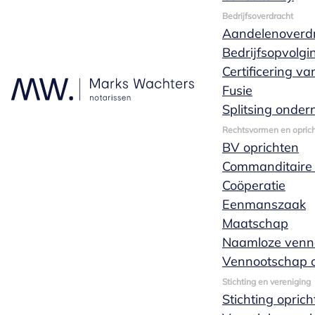
Bedrijfsoverdracht
Aandelenoverd
Bedrijfsopvolgi
Certificering v
Fusie
9/10
10/10
Splitsing onde
Goed
Prima
persoonlijke
Rechtsvormen en oprich
uitleg en
BV oprichten
afhandeling
Commanditaire
Frans Krouwels
24
Tiny Sanders
22
Coöperatie
juli 2026
juni 2026
Eenmanszaak
Maatschap
Naamloze venn
Vennootschap o
Stichting en vereniging
10/10
10/10
Stichting opric
Top
Zeer