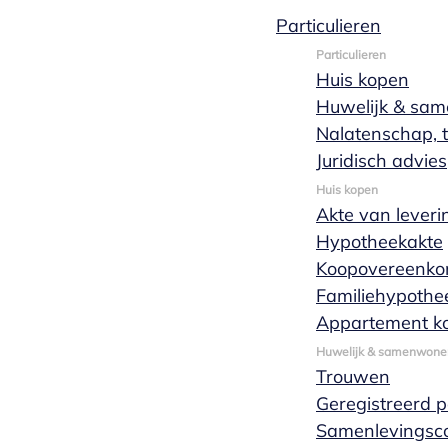
Particulieren
Particulieren
Huis kopen
Huwelijk & sa
Nalatenschap, t
Juridisch advies
Beoordelingen
Huis kopen
Akte van leveri
Hypotheekakte
1377
unieke recensies,
Koopovereenko
9,2
geschreven door onze
Familiehypothe
klanten!
Appartement k
Huwelijk & samenwone
Trouwen
Klanttevredenheid wordt onafhankelijk en
Geregistreerd 
objectief gemeten door The Feedback Company
Samenlevingsco