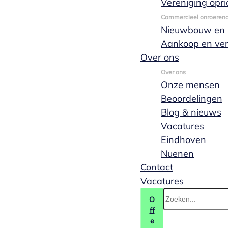
Vereniging opri
correct en
netjes
Commercieel onroeren
Nieuwbouw en p
Aankoop en ve
Over ons
A den hartog
13
Van Nunen
13 mei
mei 2026
2026
Over ons
Onze mensen
Beoordelingen
Blog & nieuws
Vacatures
Eindhoven
7/10
10/10
Nuenen
Prima
Mijn
Contact
ervaring is
heel goed
Vacatures
O
ff
e
Marga