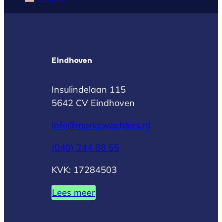
Eindhoven
Insulindelaan 115
5642 CV Eindhoven
Info@markswachters.nl
(040) 244 88 55
KVK: 17284503
Lees meer