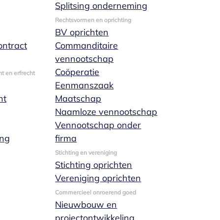
Splitsing onderneming
Rechtsvormen en oprichting
BV oprichten
ntract
Commanditaire
vennootschap
Coöperatie
t en erfrecht
Eenmanszaak
nt
Maatschap
Naamloze vennootschap
Vennootschap onder
ing
firma
Stichting en vereniging
Stichting oprichten
Vereniging oprichten
Commercieel onroerend goed
Nieuwbouw en
projectontwikkeling