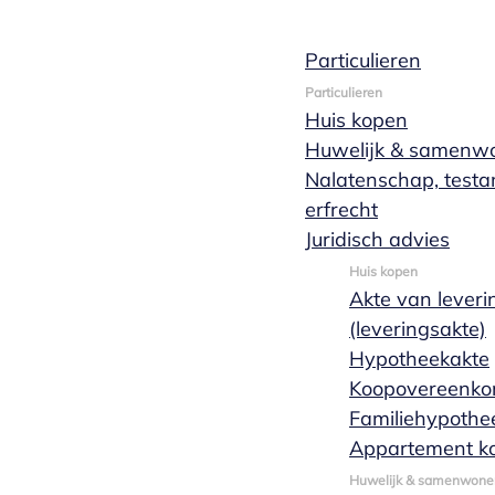
Particulieren
Wwft kantoor
Particulieren
Huis kopen
Huwelijk & samenw
notarissen
Nalatenschap, test
erfrecht
Juridisch advies
Huis kopen
Op grond van de Wet ter voorkoming van witwasse
Akte van leveri
onderzoek naar de herkomst van gelden te verrich
(leveringsakte)
financieren van terrorisme. Deze verplichting gel
Hypotheekakte
Koopovereenko
PEP-verklaring
Verklaring herkomst gelden
Familiehypothe
Appartement k
Huwelijk & samenwone