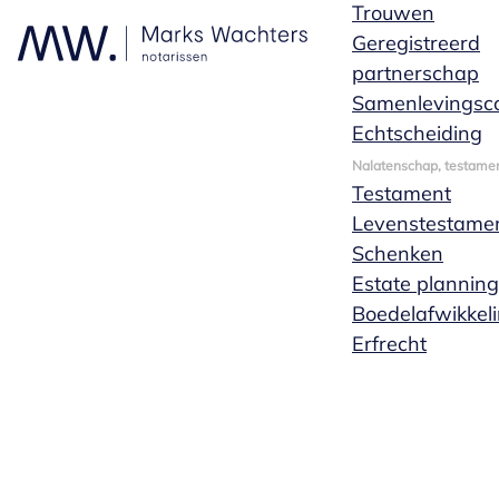
Trouwen
Geregistreerd
partnerschap
Samenlevingsco
Echtscheiding
Nalatenschap, testamen
Testament
Levenstestame
Schenken
Estate planning
Boedelafwikkel
Erfrecht