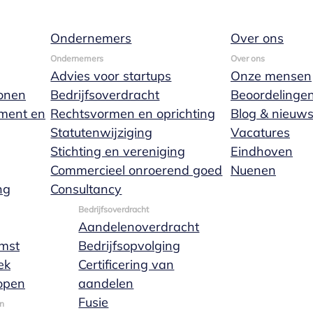
Ondernemers
Over ons
beleid Marks W
Ondernemers
Over ons
Advies voor startups
Onze mensen
onen
Bedrijfsoverdracht
Beoordelinge
ament en
Rechtsvormen en oprichting
Blog & nieuw
Statutenwijziging
Vacatures
Stichting en vereniging
Eindhoven
Commercieel onroerend goed
Nuenen
n en financieren van terrorisme (WWFT) zijn notaris
ng
Consultancy
ten. Ook heeft de notaris een meldingsplicht wannee
Bedrijfsoverdracht
dt onder meer voor zaken waarbij onroerend goed, zoal
Aandelenoverdracht
mst
Bedrijfsopvolging
ek
Certificering van
open
aandelen
Fusie
n