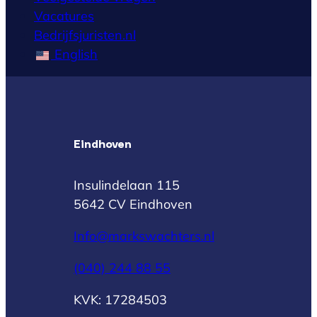
Vacatures
Bedrijfsjuristen.nl
English
Eindhoven
Insulindelaan 115
5642 CV Eindhoven
Info@markswachters.nl
(040) 244 88 55
KVK: 17284503