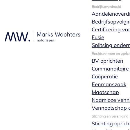
Bedrijfsoverdracht
Aandelenoverd
Bedrijfsopvolgi
Certificering v
Fusie
Over huwelijkse
Splitsing onde
Rechtsvormen en oprich
voorwaarden
BV oprichten
Commanditaire
Coöperatie
Eenmanszaak
Wil je afwijken van de beperkte gemeenschap
Maatschap
van goederen? Laat dan vóórdat je gaat
Naamloze venn
trouwen huwelijkse voorwaarden opmaken. In
Vennootschap o
deze voorwaarden kun je vele
Stichting en vereniging
vermogensrechtelijke regelingen treffen. Welke
Stichting opric
regelingen dit zijn, is afhankelijk van de situatie