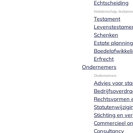
Echtscheiding
gemeenschap van goederen dan kun je bij
Nalatenschap, testamen
Marks Wachters notarissen huwelijkse
Testament
voorwaarden laten opmaken.
Levenstestame
Schenken
Offerte aanvragen
Meer lezen
Estate planning
Boedelafwikkel
Erfrecht
Ondernemers
Ondernemers
Advies voor sta
Bedrijfsoverdra
Rechtsvormen e
Statutenwijzigi
Stichting en ve
Commercieel o
Consultancy