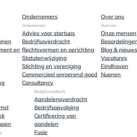
Ondernemers
Over ons
ling
Ondernemers
Over ons
Advies voor startups
Onze mensen
onen
Bedrijfsoverdracht
Beoordelinge
ament en
Rechtsvormen en oprichting
Blog & nieuw
Statutenwijziging
Vacatures
is en/of nalatenschap. Je kunt in je testament opnem
Stichting en vereniging
Eindhoven
m, meestal de notaris, tot executeur van jouw nalate
Commercieel onroerend goed
Nuenen
Meer lezen
ng
Consultancy
Bedrijfsoverdracht
Aandelenoverdracht
mst
Bedrijfsopvolging
ek
Certificering van
open
aandelen
Fusie
n