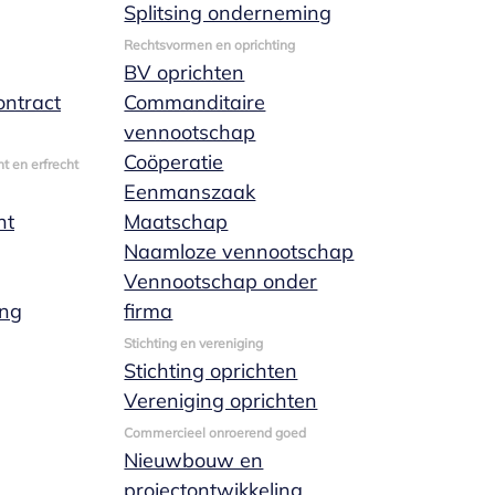
Splitsing onderneming
Rechtsvormen en oprichting
BV oprichten
ntract
Commanditaire
vennootschap
Coöperatie
t en erfrecht
Eenmanszaak
nt
Maatschap
Naamloze vennootschap
Vennootschap onder
ing
firma
Stichting en vereniging
Stichting oprichten
Vereniging oprichten
Commercieel onroerend goed
Nieuwbouw en
projectontwikkeling