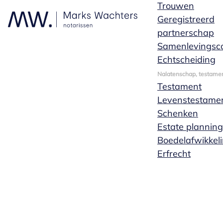
Trouwen
Geregistreerd
partnerschap
Samenlevingsco
Echtscheiding
Nalatenschap, testamen
Testament
Levenstestame
Schenken
Estate planning
Boedelafwikkel
Erfrecht