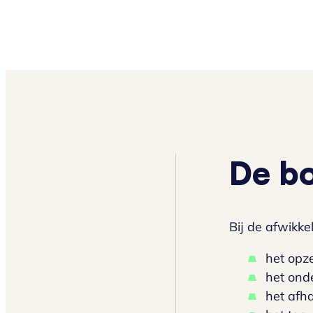
De bo
Bij de afwikk
het opz
het ond
het afh