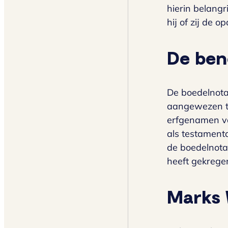
hierin belang
hij of zij de 
De ben
De boedelnota
aangewezen to
erfgenamen va
als testament
de boedelnotar
heeft gekregen
Marks 