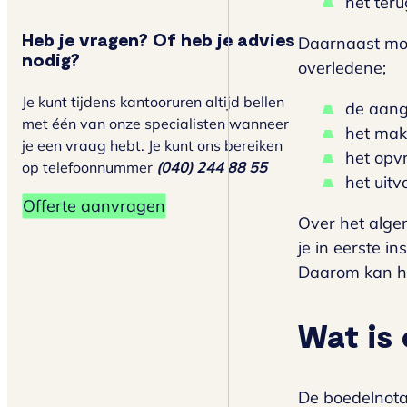
het ter
Heb je vragen? Of heb je advies
Daarnaast moe
nodig?
overledene;
Je kunt tijdens kantooruren altijd bellen
de aang
met één van onze specialisten wanneer
het mak
je een vraag hebt. Je kunt ons bereiken
het opv
op telefoonnummer
(040) 244 88 55
het uitv
Offerte aanvragen
Over het alge
je in eerste i
Daarom kan he
Wat is
De boedelnotar