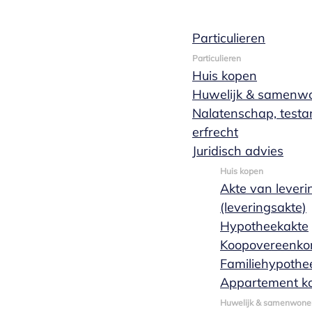
Particulieren
Boedelafwikke
Particulieren
Huis kopen
Huwelijk & samenw
Nalatenschap, test
erfrecht
Boedelafwikkeling is de afwikkeling van een erfen
Juridisch advies
zal afwikkelen. Je benoemt dan iemand uit ons tea
Huis kopen
Offerte aanvragen
Akte van leveri
(leveringsakte)
Hypotheekakte
Koopovereenko
Familiehypothe
Appartement k
Huwelijk & samenwone