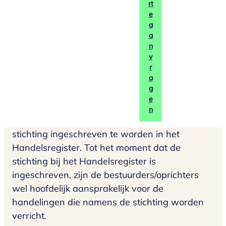
Het oprichten
rt
e
a
van een stichting
a
n
v
r
a
Een stichting dient opgericht te worden bij een
g
notaris aan de hand van een notariële akte, en
e
mag door één of meer personen opgericht
n
worden. Naast de oprichtingsakte dient de
stichting ingeschreven te worden in het
Handelsregister. Tot het moment dat de
stichting bij het Handelsregister is
ingeschreven, zijn de bestuurders/oprichters
wel hoofdelijk aansprakelijk voor de
handelingen die namens de stichting worden
verricht.