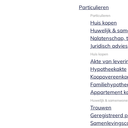
Particulieren
Particulieren
Huis kopen
Stichting
Huwelijk & sa
Nalatenschap, t
oprichten
Juridisch advies
Huis kopen
Akte van leveri
Hypotheekakte
Een stichting dient opgericht te worden bij een
Koopovereenko
notaris aan de hand van een notariële akte, en
Familiehypothe
mag door één of meer personen opgericht
Appartement k
worden. Naast de oprichtingsakte dient de
Huwelijk & samenwone
stichting ingeschreven te worden in het
Trouwen
Handelsregister.
Geregistreerd 
Samenlevingsco
Offerte aanvragen
Meer lezen