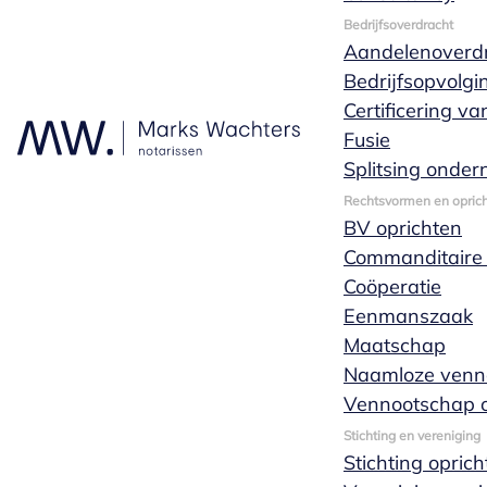
Bedrijfsoverdracht
Aandelenoverd
Bedrijfsopvolgi
Certificering v
Fusie
Wat is een
Splitsing onde
Rechtsvormen en oprich
Stichting?
BV oprichten
Commanditaire
Coöperatie
Eenmanszaak
De stichting is een rechtspersoon. Dat wil
Maatschap
zeggen dat de stichting volledige
Naamloze venn
rechtsbevoegdheid bezit en zelfstandig drager
Vennootschap o
van rechten en verplichtingen is. De
Stichting en vereniging
bestuurders zijn niet aansprakelijk voor
Stichting opric
schulden. Echter in het geval van wanbestuur