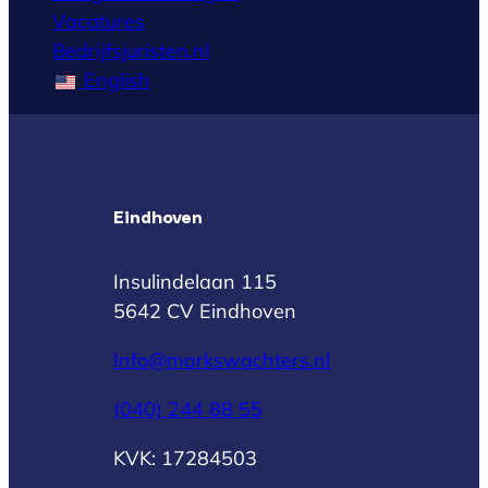
Vacatures
Bedrijfsjuristen.nl
English
Eindhoven
Insulindelaan 115
5642 CV Eindhoven
Info@markswachters.nl
(040) 244 88 55
KVK: 17284503