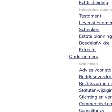
Echtscheiding
Nalatenschap, testamen
Testament
Levenstestame
Schenken
Estate planning
Boedelafwikkel
Erfrecht
Ondernemers
Ondernemers
Advies voor sta
Bedrijfsoverdra
Rechtsvormen e
Statutenwijzigi
Stichting en ve
Commercieel o
Consultancy