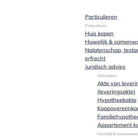
Particulieren
Particulieren
Huis kopen
06 augustus 2024
1 min leestijd
Huwelijk & samenw
Nieuws
Nalatenschap, test
erfrecht
Binnenkijken 
Juridisch advies
Huis kopen
Akte van leveri
(leveringsakte)
Joost van Zwet
Hypotheekakte
Koopovereenko
Familiehypothe
Appartement k
Huwelijk & samenwone