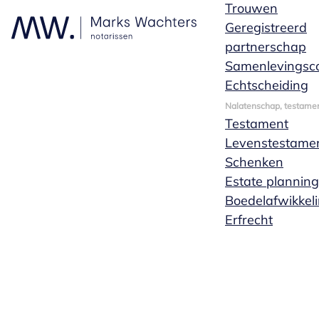
Trouwen
Geregistreerd
partnerschap
Samenlevingsco
Echtscheiding
Nalatenschap, testamen
Testament
Levenstestame
Schenken
Estate planning
Boedelafwikkel
Erfrecht