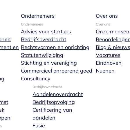
Ondernemers
Over ons
Ondernemers
Over ons
Advies voor startups
Onze mensen
onen
Bedrijfsoverdracht
Beoordelinge
ament en
Rechtsvormen en oprichting
Blog & nieuw
Statutenwijziging
Vacatures
bij Marks Wacht
Stichting en vereniging
Eindhoven
Commercieel onroerend goed
Nuenen
ng
Consultancy
Bedrijfsoverdracht
Aandelenoverdracht
mst
Bedrijfsopvolging
ek
Certificering van
open
aandelen
Fusie
n