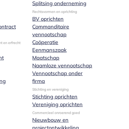
Splitsing onderneming
Rechtsvormen en oprichting
BV oprichten
ntract
Commanditaire
vennootschap
Coöperatie
t en erfrecht
Eenmanszaak
nt
Maatschap
Naamloze vennootschap
Vennootschap onder
ing
firma
Stichting en vereniging
Stichting oprichten
Vereniging oprichten
Commercieel onroerend goed
Nieuwbouw en
projectontwikkeling