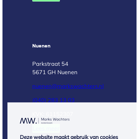
Nuenen
Parkstraat 54
5671 GH Nuenen
nuenen@markswachters.nl
(040) 283 13 03
KVK: 61152307
Lees meer
Deze website maakt gebruik van cookies