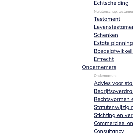
Echtscheiding
beëdigd tot
Nalatenschap, testamen
Testament
Levenstestame
notaris bij
Schenken
Estate planning
Boedelafwikkel
Marks
Erfrecht
Ondernemers
Wachters
Ondernemers
Advies voor sta
Bedrijfsoverdra
notarissen
Rechtsvormen e
Statutenwijzigi
Nuenen
Stichting en ve
Commercieel o
Consultancy