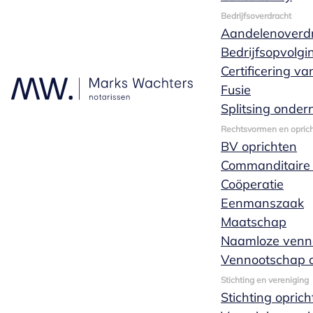
Bedrijfsoverdracht
Lex van Hees
Aandelenoverd
Bedrijfsopvolgi
Certificering v
Fusie
Splitsing onde
Rechtsvormen en oprich
BV oprichten
Commanditaire
Coöperatie
Eenmanszaak
Maatschap
Naamloze venn
Vennootschap o
Stichting en vereniging
Stichting opric