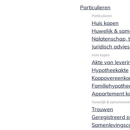
Particulieren
Particulieren
Huis kopen
Huwelijk & sa
01 oktober 2019
1 min leestijd
Nalatenschap, t
Nieuws
Juridisch advies
Huis kopen
Anne van
Akte van leveri
Hypotheekakte
Koopovereenko
Uden – van
Familiehypothe
Appartement k
Dijk is
Huwelijk & samenwone
Trouwen
Geregistreerd 
officieel
Samenlevingsco