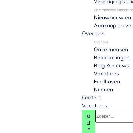
Vereniging opri
Commercieel onroeren
Nieuwbouw en p
Aankoop en ve
Over ons
Over ons
Onze mensen
Beoordelingen
Blog & nieuws
Vacatures
Eindhoven
Nuenen
Contact
Vacatures
O
ff
e