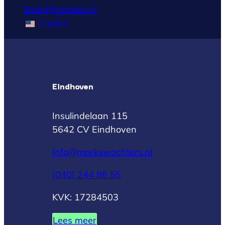
Bedrijfsjuristen.nl
English
Eindhoven
Insulindelaan 115
5642 CV Eindhoven
Info@markswachters.nl
(040) 244 88 55
KVK: 17284503
Lees meer