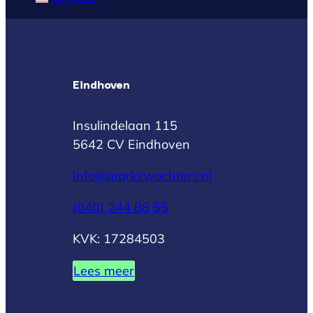
Eindhoven
Insulindelaan 115
5642 CV Eindhoven
Info@markswachters.nl
(040) 244 88 55
KVK: 17284503
Lees meer