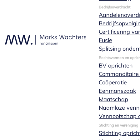
Bedrijfsoverdracht
Aandelenoverd
Bedrijfsopvolgi
Certificering v
Fusie
Splitsing onde
Rechtsvormen en oprich
BV oprichten
Commanditaire
Coöperatie
Eenmanszaak
Maatschap
Naamloze venn
Vennootschap o
Stichting en vereniging
Stichting opric