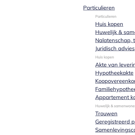
Particulieren
Particulieren
Huis kopen
Huwelijk & sa
29 juli 2025
1 min leestijd
Nalatenschap, t
Werken bij
Juridisch advies
Huis kopen
Stage lopen
Akte van leveri
Hypotheekakte
Koopovereenko
bij Personen-
Familiehypothe
Appartement k
en
Huwelijk & samenwone
Trouwen
Geregistreerd 
Familierecht
Samenlevingsco