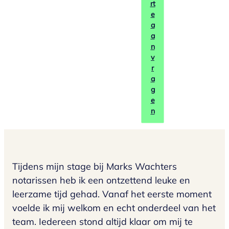
rt
e
a
a
n
v
r
a
g
e
n
Tijdens mijn stage bij Marks Wachters
notarissen heb ik een ontzettend leuke en
leerzame tijd gehad. Vanaf het eerste moment
voelde ik mij welkom en echt onderdeel van het
team. Iedereen stond altijd klaar om mij te