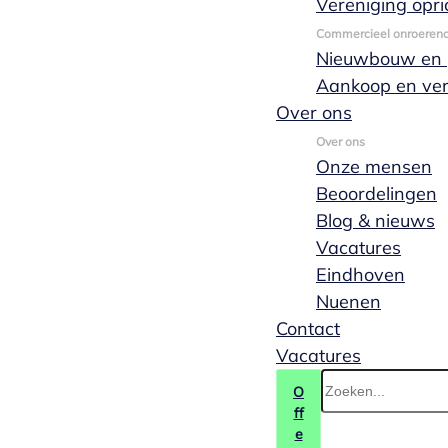
Vereniging opri
Commercieel onroeren
Nieuwbouw en p
Aankoop en ve
Over ons
Over ons
Onze mensen
Beoordelingen
Blog & nieuws
Vacatures
Eindhoven
Nuenen
Contact
Vacatures
O
ff
e