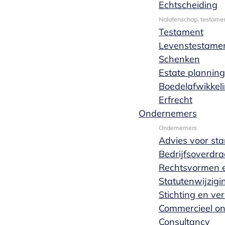
Echtscheiding
Nalatenschap, testamen
Testament
Lex van Hees
Levenstestame
Schenken
Estate planning
Boedelafwikkel
Erfrecht
Ondernemers
Ondernemers
Advies voor sta
Bedrijfsoverdra
Rechtsvormen e
Statutenwijzigi
Stichting en ve
Commercieel o
Consultancy