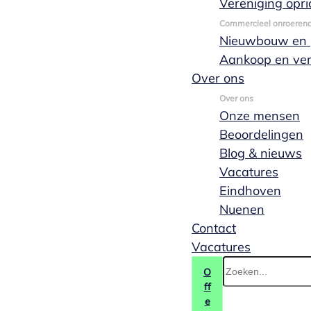
Vereniging opri
(040) 244 88 55
Commercieel onroeren
Nieuwbouw en p
Aankoop en ve
Over ons
Over ons
Onze mensen
Beoordelingen
Blog & nieuws
Vacatures
Eindhoven
Nuenen
Contact
Vacatures
O
ff
e