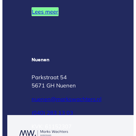
Lees meer
Nuenen
Parkstraat 54
5671 GH Nuenen
nuenen@markswachters.nl
(040) 283 13 03
KVK: 61152307