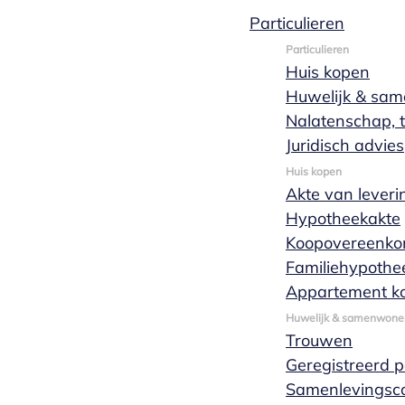
Particulieren
Tim van Bree
Particulieren
Huis kopen
Huwelijk & sa
Nalatenschap, t
Juridisch advies
Huis kopen
Akte van leveri
Hypotheekakte
Koopovereenko
Familiehypothe
Appartement k
Huwelijk & samenwone
Trouwen
Geregistreerd 
Samenlevingsco