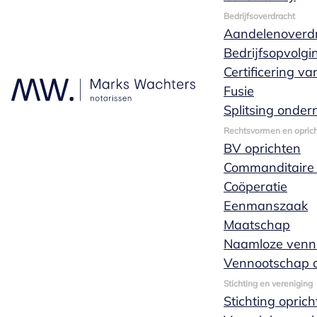
Bedrijfsoverdracht
Aandelenoverd
Je kunt tijdens kantooruren
Bedrijfsopvolgi
altijd bellen met één
Certificering v
van onze
Fusie
specialisten wanneer
Splitsing onde
je een vraag hebt.
Rechtsvormen en oprich
Natuurlijk kun je ook
BV oprichten
altijd contact met ons
Commanditaire
opnemen door ons
Coöperatie
een bericht te sturen. Wij
Eenmanszaak
helpen je graag verder en
Maatschap
adviseren graag wat voor
Naamloze venn
jouw situatie de beste
Vennootschap o
oplossing is.
Stichting en vereniging
Stichting opric
Neem contact op