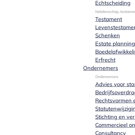
Echtscheiding
Bekijk het hele team
Nalatenschap, testamen
Testament
Levenstestame
Schenken
Estate planning
Boedelafwikkel
Erfrecht
Ondernemers
Ondernemers
Advies voor sta
Persoonlijk en vrijblijvend
Bedrijfsoverdra
Rechtsvormen e
Statutenwijzigi
Offerte
Stichting en ve
aanvragen
Commercieel o
Consultancy