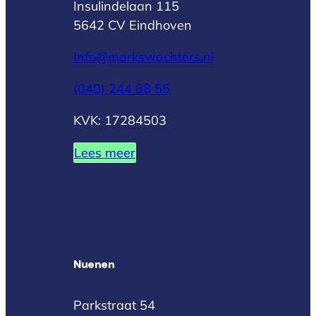
Insulindelaan 115
5642 CV Eindhoven
Info@markswachters.nl
(040) 244 88 55
KVK: 17284503
Lees meer
Nuenen
Parkstraat 54