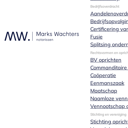
Persoonlijk en vrijblijvend
Bedrijfsoverdracht
Aandelenoverd
Bedrijfsopvolgi
Offerte
Certificering v
Fusie
aanvragen
Splitsing onde
Rechtsvormen en oprich
BV oprichten
Commanditaire
Je kunt tijdens kantooruren
Coöperatie
altijd bellen met één
Eenmanszaak
van onze
Maatschap
specialisten wanneer
Naamloze venn
je een vraag hebt.
Vennootschap o
Natuurlijk kun je ook
altijd contact met ons
Stichting en vereniging
Stichting opric
opnemen door ons