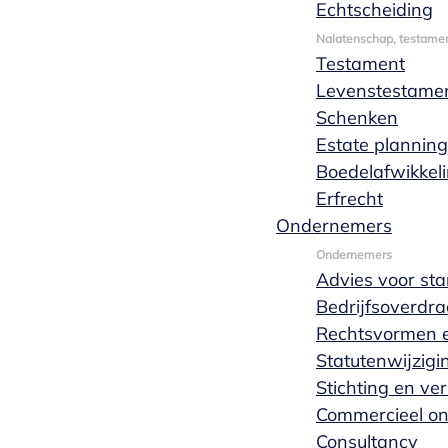
Echtscheiding
Nalatenschap, testamen
Testament
Levenstestame
Schenken
Estate planning
Boedelafwikkel
Erfrecht
Bekijk het hele team
Ondernemers
Ondernemers
Advies voor sta
Bedrijfsoverdra
Rechtsvormen e
Statutenwijzigi
Stichting en ve
Commercieel o
Consultancy