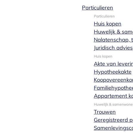
Particulieren
Loes
Particulieren
Huis kopen
Huwelijk & sa
Hendriks
Nalatenschap, t
Juridisch advies
Huis kopen
Akte van leveri
Hypotheekakte
Koopovereenko
Familiehypothe
Appartement k
Huwelijk & samenwone
Trouwen
Geregistreerd 
Samenlevingsco