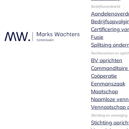
Bedrijfsoverdracht
Aandelenoverd
Offerte
Bedrijfsopvolgi
Certificering v
aanvragen
Fusie
Splitsing onde
Rechtsvormen en oprich
Je kunt tijdens kantooruren
BV oprichten
altijd bellen met één
Commanditaire
van onze
Coöperatie
specialisten wanneer
Eenmanszaak
je een vraag hebt.
Maatschap
Natuurlijk kun je ook
Naamloze venn
altijd contact met ons
Vennootschap o
opnemen door ons
Stichting en vereniging
een bericht te sturen. Wij
Stichting opric