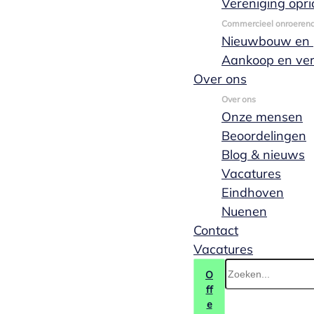
helpen je graag verder en
Vereniging opri
adviseren graag wat voor
Commercieel onroeren
jouw situatie de beste
Nieuwbouw en p
oplossing is.
Aankoop en ve
Over ons
Neem contact op
Over ons
(040) 244 88 55
Onze mensen
Beoordelingen
Blog & nieuws
Vacatures
Eindhoven
Nuenen
Contact
Vacatures
O
ff
e