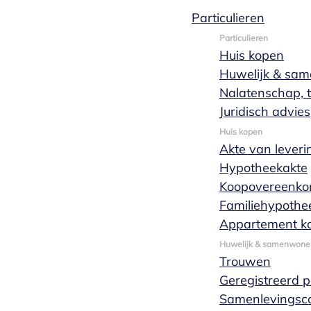
Particulieren
Hanneke van
Particulieren
Huis kopen
Huwelijk & sa
Thiel
Nalatenschap, t
Juridisch advies
Huis kopen
Akte van leveri
Hypotheekakte
Koopovereenko
Familiehypothe
Appartement k
Huwelijk & samenwone
Trouwen
Geregistreerd 
Samenlevingsco