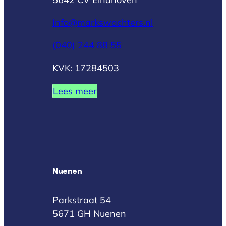
Info@markswachters.nl
(040) 244 88 55
KVK: 17284503
Lees meer
Nuenen
Parkstraat 54
5671 GH Nuenen