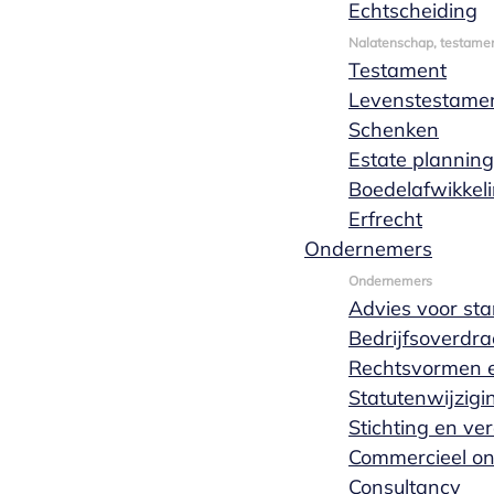
Echtscheiding
Nalatenschap, testamen
Testament
Levenstestame
Schenken
Estate planning
Boedelafwikkel
Bekijk het hele team
Erfrecht
Ondernemers
Ondernemers
Advies voor sta
Bedrijfsoverdra
Rechtsvormen e
Statutenwijzigi
Stichting en ve
Commercieel o
Persoonlijk en vrijblijvend
Consultancy