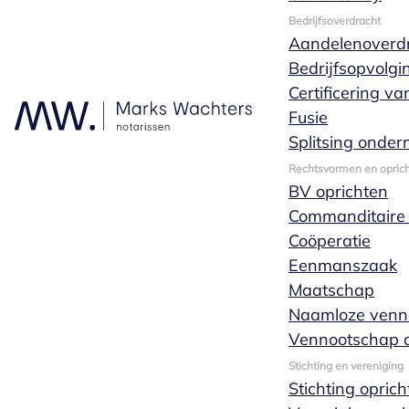
Offerte
Bedrijfsoverdracht
aanvragen
Aandelenoverd
Bedrijfsopvolgi
Certificering v
Fusie
Je kunt tijdens kantooruren
Splitsing onde
altijd bellen met één
van onze
Rechtsvormen en oprich
BV oprichten
specialisten wanneer
Commanditaire
je een vraag hebt.
Coöperatie
Natuurlijk kun je ook
Eenmanszaak
altijd contact met ons
Maatschap
opnemen door ons
Naamloze venn
een bericht te sturen. Wij
Vennootschap o
helpen je graag verder en
adviseren graag wat voor
Stichting en vereniging
Stichting opric
jouw situatie de beste