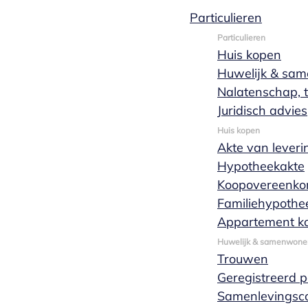
Particulieren
Femke van
Particulieren
Huis kopen
Huwelijk & sa
Tongeren
Nalatenschap, t
Juridisch advies
Huis kopen
Akte van leveri
Hypotheekakte
Koopovereenko
Familiehypothe
Appartement k
Huwelijk & samenwone
Trouwen
Geregistreerd 
Samenlevingsco