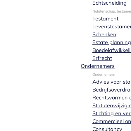
Echtscheiding
Nalatenschap, testamen
Testament
Levenstestame
Bekijk het hele team
Schenken
Estate planning
Boedelafwikkel
Erfrecht
Ondernemers
Ondernemers
Advies voor sta
Bedrijfsoverdra
Rechtsvormen e
Statutenwijzigi
Persoonlijk en vrijblijvend
Stichting en ve
Commercieel o
Consultancy