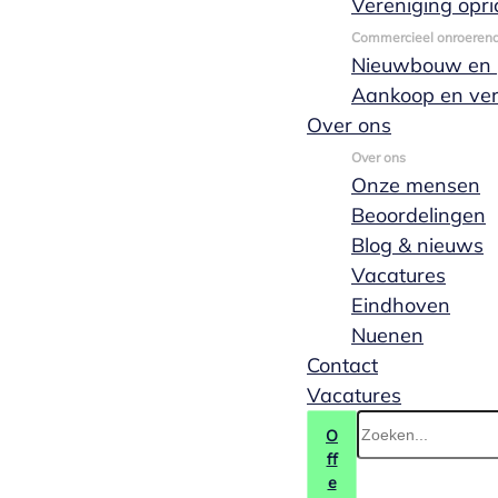
Vereniging opri
oplossing is.
Commercieel onroeren
Neem contact op
Nieuwbouw en p
(040) 244 88 55
Aankoop en ve
Over ons
Over ons
Onze mensen
Beoordelingen
Blog & nieuws
Vacatures
Eindhoven
Nuenen
Contact
Vacatures
O
ff
e