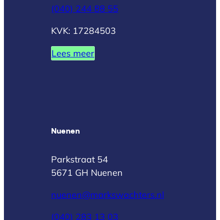
(040) 244 88 55
KVK: 17284503
Lees meer
Nuenen
Parkstraat 54
5671 GH Nuenen
nuenen@markswachters.nl
(040) 283 13 03