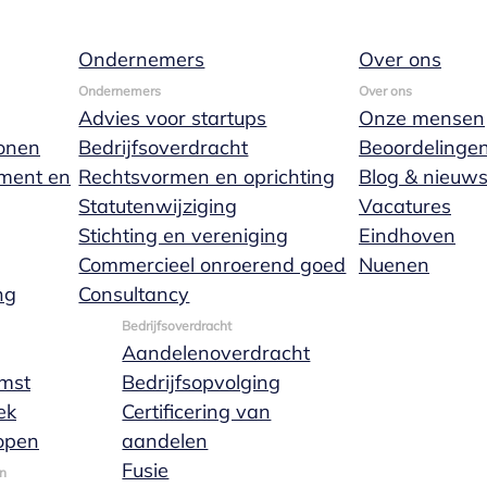
Ondernemers
Over ons
Ondernemers
Over ons
Advies voor startups
Onze mensen
onen
Bedrijfsoverdracht
Beoordelinge
ament en
Rechtsvormen en oprichting
Blog & nieuw
Statutenwijziging
Vacatures
Stichting en vereniging
Eindhoven
Commercieel onroerend goed
Nuenen
ng
Consultancy
Bedrijfsoverdracht
Aandelenoverdracht
mst
Bedrijfsopvolging
ek
Certificering van
open
aandelen
Fusie
n