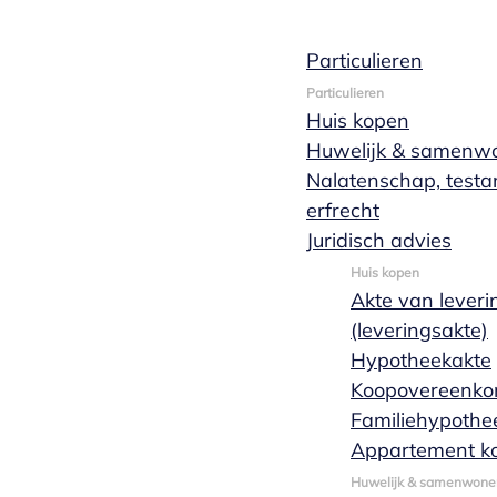
Eveline Claes
Particulieren
Particulieren
Huis kopen
Huwelijk & samenw
Nalatenschap, test
erfrecht
Juridisch advies
Huis kopen
Akte van leveri
(leveringsakte)
Hypotheekakte
Koopovereenko
Familiehypothe
Appartement k
Huwelijk & samenwone