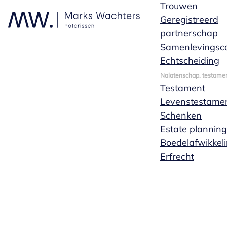
Trouwen
Geregistreerd
partnerschap
Samenlevingsco
Echtscheiding
Nalatenschap, testamen
Testament
Levenstestame
Schenken
Estate planning
Boedelafwikkel
Erfrecht