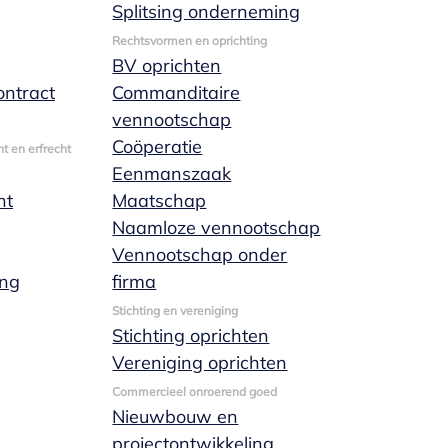
Splitsing onderneming
Rechtsvormen en oprichting
BV oprichten
ntract
Commanditaire
vennootschap
Coöperatie
t en erfrecht
Eenmanszaak
nt
Maatschap
Naamloze vennootschap
Vennootschap onder
ing
firma
Stichting en vereniging
Stichting oprichten
Vereniging oprichten
Commercieel onroerend goed
Nieuwbouw en
projectontwikkeling