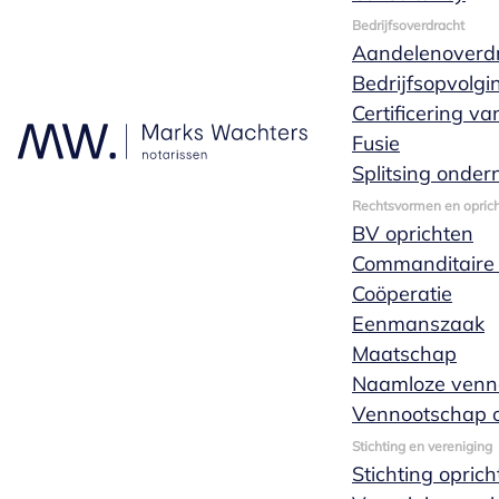
Bedrijfsoverdracht
Waar Daniek zich dagelijks mee
Aandelenoverd
bezig houdt zijn de
Bedrijfsopvolgi
werkzaamheden die verband
Certificering v
houden met opzetten van
Fusie
ondernemingsvormen en
Splitsing onde
vennootschapsstructuren. Denk
Rechtsvormen en oprich
hierbij aan het oprichten van
BV oprichten
stichtingen, verenigingen, B.V.’s en
Commanditaire
N.V.’s, overdrachten van aandelen,
Coöperatie
statutenwijzigingen, fusies,
Eenmanszaak
splitsingen en
Maatschap
aandeelhoudersovereenkomsten.
Naamloze venn
Daarnaast adviseert Daniek over
Vennootschap o
personeelsparticipaties en de
Stichting en vereniging
inrichting van participatiestructuren.
Stichting opric