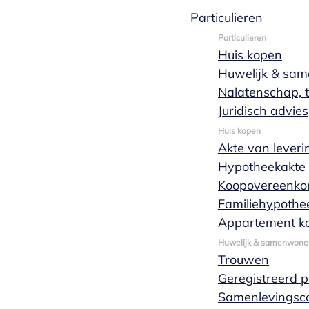
Particulieren
mr. Daniek
Particulieren
Huis kopen
Huwelijk & sa
Zwarthoed
Nalatenschap, t
Juridisch advies
Huis kopen
Akte van leveri
Hypotheekakte
Koopovereenko
Familiehypothe
Appartement k
Huwelijk & samenwone
Trouwen
Geregistreerd 
Samenlevingsco