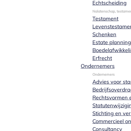
Echtscheiding
Nalatenschap, testamen
Testament
Levenstestame
Schenken
Daniek Zwarthoed
heeft Fiscaal
Estate planning
Recht gestudeerd aan de
Boedelafwikkel
Universiteit van Tilburg en is sinds
Erfrecht
januari 2012 werkzaam bij Marks
Ondernemers
Wachters notarissen. Daniek
verricht voornamelijk
Ondernemers
Advies voor sta
werkzaamheden op het gebied van
Bedrijfsoverdra
het ondernemingsrecht en
Rechtsvormen e
rechtspersonenrecht maar ze houdt
Statutenwijzigi
zich tevens bezig met
Stichting en ve
bedrijfsonroerend goed en
Commercieel o
projectontwikkeling.
Consultancy