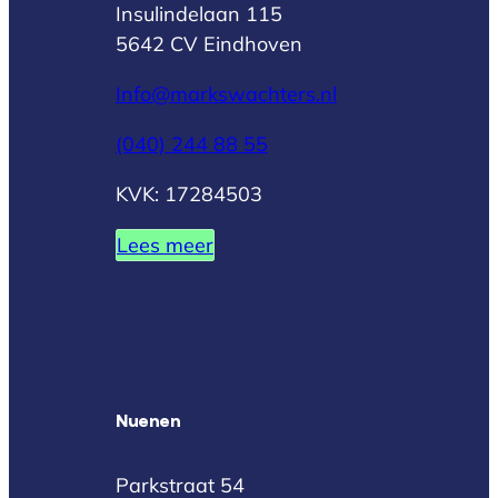
Insulindelaan 115
5642 CV Eindhoven
Info@markswachters.nl
(040) 244 88 55
KVK: 17284503
Lees meer
Nuenen
Parkstraat 54