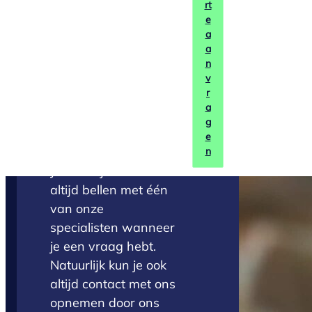
rt
Persoonlijk en vrijblijvend
e
a
a
n
Offerte
v
r
aanvragen
a
g
e
n
Je kunt tijdens kantooruren
altijd bellen met één
van onze
specialisten wanneer
je een vraag hebt.
Natuurlijk kun je ook
altijd contact met ons
opnemen door ons