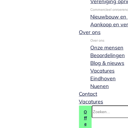
Vereniging opri
Daniek heeft op 2 december 2015
Commercieel onroeren
de Grotius specialisatieopleiding
Nieuwbouw en p
Vennootschaps- en
Aankoop en ve
Ondernemingsrecht met
Over ons
succes afgerond.
Over ons
Onze mensen
Beoordelingen
Bekijk het hele team
Blog & nieuws
Vacatures
Eindhoven
Nuenen
Contact
Vacatures
O
ff
e