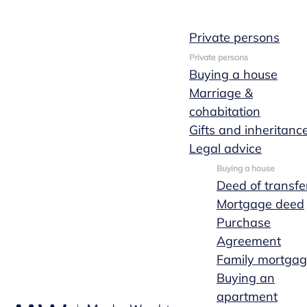
Private persons
Private persons
Buying a house
October 27, 2016
2 min leestijd
Marriage &
Tips
cohabitation
Gifts and inheritanc
Registering a
Legal advice
Buying a house
with the Bene
Deed of transfe
Mortgage deed
Purchase
Agreement
Lex van Hees
Family mortga
Buying an
apartment