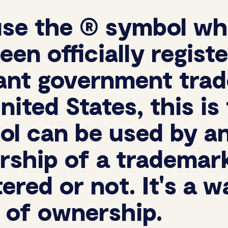
use the ® symbol wh
een officially regist
ant government trad
nited States, this i
ol can be used by a
ship of a trademark
tered or not. It's a 
 of ownership.