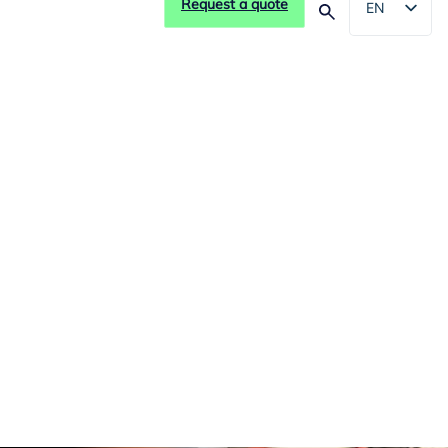
Request a quote
EN
NL