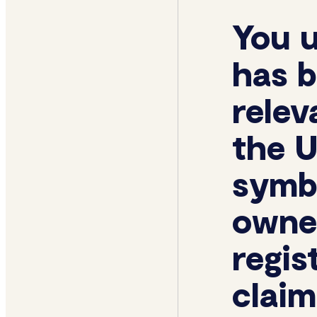
You 
has b
relev
the U
symb
owner
regis
claim