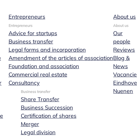
Entrepreneurs
About us
Entrepreneurs
About us
Advice for startups
Our
Business transfer
people
Legal forms and incorporation
Reviews
e
Amendment of the articles of association
Blog &
 brand name or
Foundation and association
News
Commercial real estate
Vacancie
lux Trademark 
r
Consultancy
Eindhov
Nuenen
Business transfer
Share Transfer
Business Succession
ge
Certification of shares
Merger
Legal division