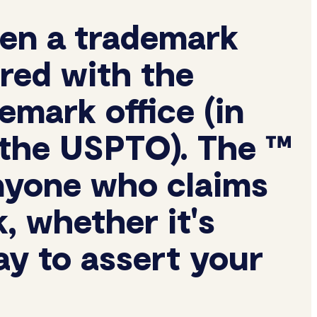
en a trademark
ered with the
emark office (in
s the USPTO). The ™
nyone who claims
, whether it's
way to assert your