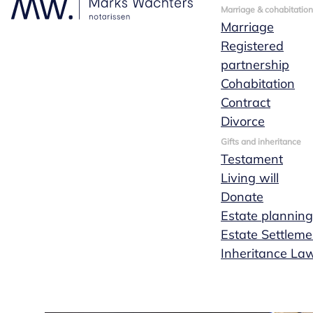
Marriage & cohabitation
Marriage
Registered
partnership
Cohabitation
Contract
Divorce
Gifts and inheritance
Testament
Living will
Donate
Estate planning
Estate Settleme
Inheritance La