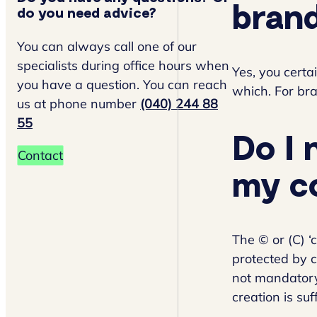
bran
do you need advice?
You can always call one of our
specialists during office hours when
Yes, you certa
you have a question. You can reach
which. For bra
us at phone number
(040) 244 88
55
Do I 
Contact
my c
The © or (C) ‘
protected by c
not mandatory 
creation is suf