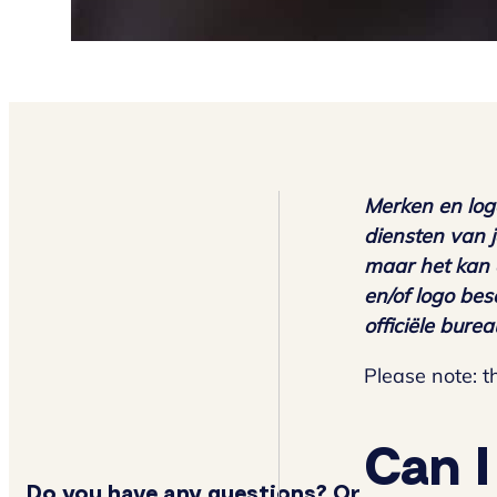
Merken en log
diensten van 
maar het kan 
en/of logo bes
officiële bure
Please note: th
Can I
Do you have any questions? Or