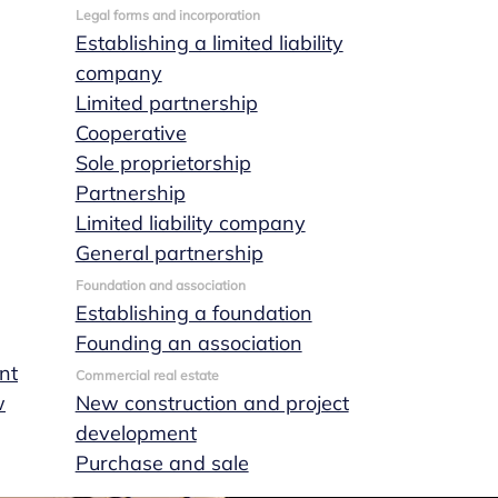
Legal forms and incorporation
Establishing a limited liability
company
Limited partnership
Cooperative
Sole proprietorship
Partnership
Limited liability company
General partnership
Foundation and association
Establishing a foundation
Founding an association
nt
Commercial real estate
w
New construction and project
development
Purchase and sale